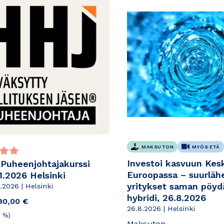
MAKSUTON
MYÖS ETÄ
rvioiden
Investoi kasvuun Kesk
uheenjohtajakurssi
rvo
Euroopassa – suurlähet
11.2026 Helsinki
yritykset saman pöydä
.11.2026 | Helsinki
hybridi, 26.8.2026
090,00 €
26.8.2026 | Helsinki
5 %)
Maksuton