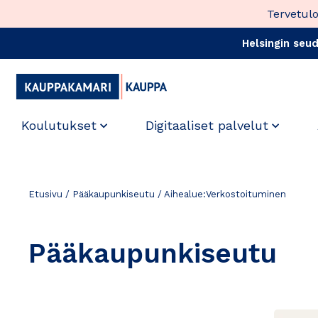
Siirry
Tervetul
sisältöön
Helsingin se
Koulutukset
Digitaaliset palvelut
Etusivu
/
Pääkaupunkiseutu
/
Aihealue:Verkostoituminen
Pääkaupunkiseutu