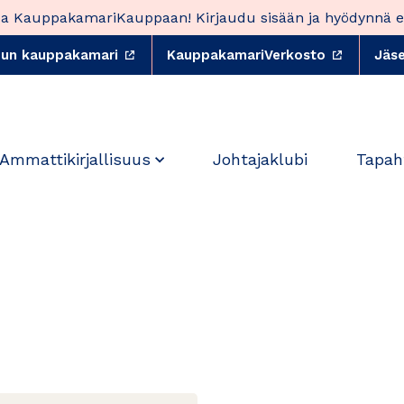
oa KauppakamariKauppaan! Kirjaudu sisään ja hyödynnä et
udun kauppakamari
Ulkoinen linkki, avautuu uuteen välileh
KauppakamariVerkosto
Ulkoinen
Jäs
Ammattikirjallisuus
Johtajaklubi
Tapah