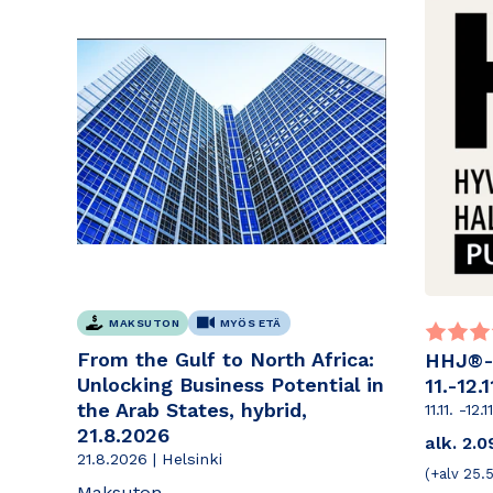
MAKSUTON
MYÖS ETÄ
Tuotea
From the Gulf to North Africa:
HHJ®-P
keskia
Unlocking Business Potential in
11.-12.
5.0
the Arab States, hybrid,
11.11. -12
21.8.2026
tähteä
alk. 2.
21.8.2026 | Helsinki
(+alv 25.
Maksuton