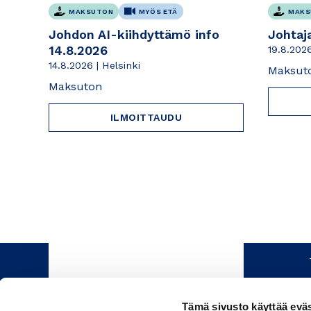
MAKSUTON
MYÖS ETÄ
MAKS
Johdon AI-kiihdyttämö info
Johtaj
14.8.2026
19.8.2026
14.8.2026 | Helsinki
Maksut
Maksuton
ILMOITTAUDU
Tämä sivusto käyttää eväs