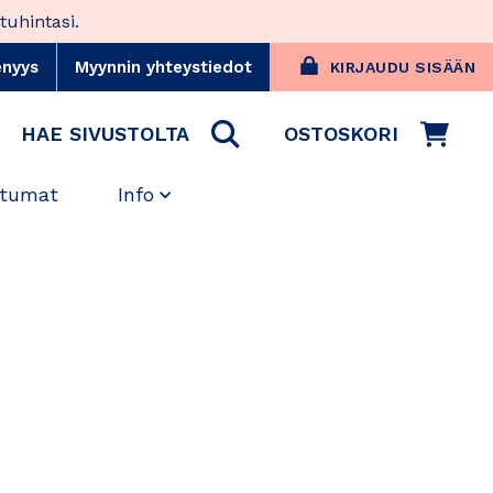
uhintasi.
teen
 linkki, avautuu uuteen välilehteen
enyys
Myynnin yhteystiedot
KIRJAUDU SISÄÄN
HAE SIVUSTOLTA
OSTOSKORI
tumat
Info