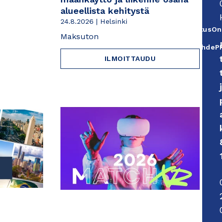
alueellista kehitystä
periaatteet
Ulkoinen
24.8.2026 | Helsinki
linkki,
Usein
KoulutusOn
Maksuton
avautuu
kysyttyä
Työsuhde
uuteen
ILMOITTAUDU
Yhteystiedot
välileht