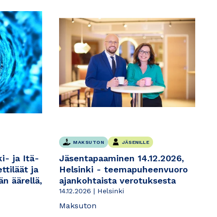
MAKSUTON
JÄSENILLE
i- ja Itä-
Jäsentapaaminen 14.12.2026,
tiläät ja
Helsinki - teemapuheenvuoro
n äärellä,
ajankohtaista verotuksesta
14.12.2026 | Helsinki
Maksuton