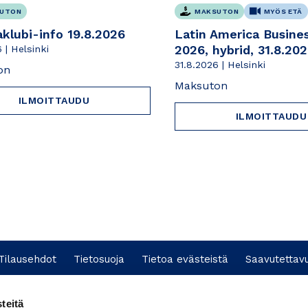
UTON
MAKSUTON
MYÖS ETÄ
aklubi-info 19.8.2026
Latin America Busine
2026, hybrid, 31.8.20
 | Helsinki
31.8.2026 | Helsinki
on
Maksuton
ILMOITTAUDU
ILMOITTAUDU
Tilausehdot
Tietosuoja
Tietoa evästeistä
Saavutettav
teitä