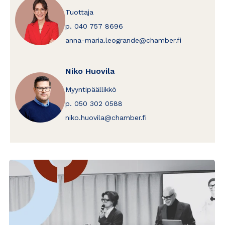
Tuottaja
p. 040 757 8696
anna-maria.leogrande@chamber.fi
Niko Huovila
Myyntipäällikkö
p. 050 302 0588
niko.huovila@chamber.fi