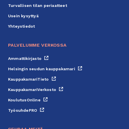
Turvallisen tilan periaatteet
Usein kysyttyä
Yhteystiedot
PALVELUMME VERKOSSA
Ammattikirjasto
Ulkoinen
linkki,
Helsingin seudun kauppakamari
Ulkoinen
avautuu
linkki,
KauppakamariTieto
Ulkoinen
uuteen
avautuu
linkki,
KauppakamariVerkosto
Ulkoinen
välilehteen
uuteen
avautuu
linkki,
KoulutusOnline
Ulkoinen
välilehteen
uuteen
avautuu
linkki,
TyösuhdePRO
Ulkoinen
välilehteen
uuteen
avautuu
linkki,
välilehteen
uuteen
avautuu