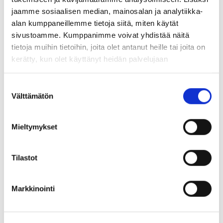
jaamme sosiaalisen median, mainosalan ja analytiikka-
alan kumppaneillemme tietoja siitä, miten käytät
sivustoamme. Kumppanimme voivat yhdistää näitä
tietoja muihin tietoihin, joita olet antanut heille tai joita on
Turvaa ja etuja johtajalle
kerätty, kun olet käyttänyt heidän palvelujaan
Suostumuksen
Välttämätön
valinta
Tyytyväisyystakuu
Haluamme, että Johtajaklubi
Mieltymykset
tuottaa sinulle aitoa arvoa. Jos et
ole tyytyväinen toimintaan, saat
rahasi takaisin. Edellytämme, että
Tilastot
olet osallistunut vähintään kolmeen
Johtajaklubin lähitapaamiseen
Markkinointi
kuuden kuukauden aikana, jotta
sinulla on ollut mahdollisuus kokea
klubin toiminta käytännössä.