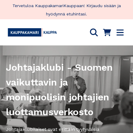
Siirry
Tervetuloa KauppakamariKauppaan! Kirjaudu sisään ja
sisältöön
hyödynnä etuhintasi.
Johtajaklubi - Suomen
vaikuttavin ja
monipuolisin johtajien
luottamusverkosto
Johtajaklubilaiset ovat erittäin tyytyväisiä