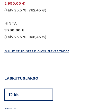
2.990,00 €
(+alv 25.5 %, 762,45 €)
HINTA
3.790,00 €
(+alv 25.5 %, 966,45 €)
Muut etuhintaan oikeuttavat tahot
HINTARYHMÄ
LASKUTUSJAKSO
Hinta
Hinta
12 kk