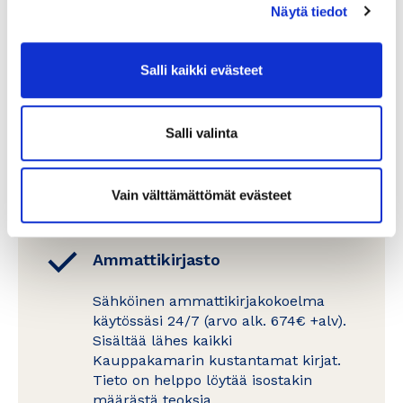
Näytä tiedot
Vapaavalintainen koulutuspäivä
vuosittain
Salli kaikki evästeet
Helsingin seudun kauppakamarin
kattavasta
koulutustarjonnasta
Salli valinta
löytyy varmasti kiinnostavia aiheita.
Lähes kaikkiin koulutuksiimme voi
osallistua myös etänä. Edun arvo on
Vain välttämättömät evästeet
noin 500 euroa.
Ammattikirjasto
Sähköinen ammattikirjakokoelma
käytössäsi 24/7 (arvo alk. 674€ +alv).
Sisältää lähes kaikki
Kauppakamarin kustantamat kirjat.
Tieto on helppo löytää isostakin
määrästä teoksia.