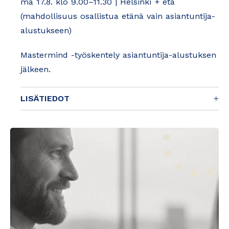
ma 17.8. klo 9.00–11.30 | Helsinki + etä
(mahdollisuus osallistua etänä vain asiantuntija-
alustukseen)
Mastermind -työskentely asiantuntija-alustuksen
jälkeen.
LISÄTIEDOT