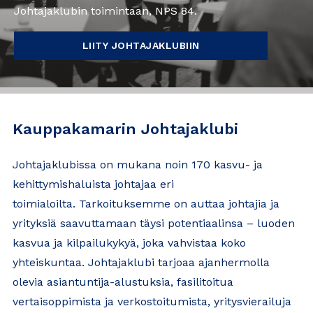
Johtajaklubin toimintaan, NPS 84.
LIITY JOHTAJAKLUBIIN
Kauppakamarin Johtajaklubi
Johtajaklubissa on mukana noin 170 kasvu- ja
kehittymishaluista johtajaa eri
toimialoilta. Tarkoituksemme on auttaa johtajia ja
yrityksiä saavuttamaan täysi potentiaalinsa – luoden
kasvua ja kilpailukykyä, joka vahvistaa koko
yhteiskuntaa. Johtajaklubi tarjoaa ajanhermolla
olevia asiantuntija-alustuksia, fasilitoitua
vertaisoppimista ja verkostoitumista, yritysvierailuja