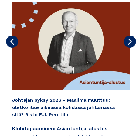
Edellinen
Se
Johtajan syksy 2026 - Maailma muuttuu:
oletko itse oikeassa kohdassa johtamassa
sitä? Risto E.J. Penttilä
Klubitapaaminen: Asiantuntija-alustus